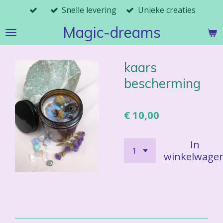
Snelle levering
Unieke creaties
Ga
direct
Magic-dreams
naar
de
hoofdinhoud
kaars
bescherming
€ 10,00
In
winkelwage