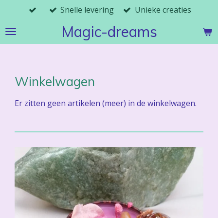
Snelle levering
Unieke creaties
Ga
direct
Magic-dreams
naar
de
hoofdinhoud
Winkelwagen
Er zitten geen artikelen (meer) in de winkelwagen.